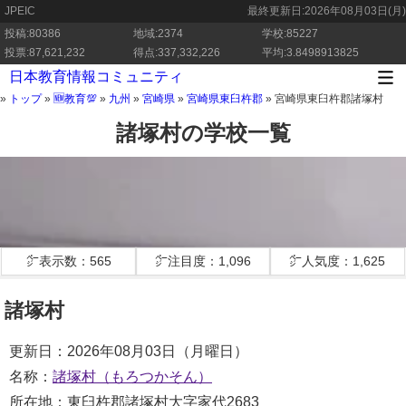
JPEIC
最終更新日:
2026年08月03日(月)
投稿:80386
地域:2374
学校:85227
投票:87,621,232
得点:337,332,226
平均:3.8498913825
日本教育情報コミュニティ
»
トップ
»
🆕教育💯
»
九州
»
宮崎県
»
宮崎県東臼杵郡
»
宮崎県東臼杵郡諸塚村
諸塚村の学校一覧
㌻表示数：565
㌻注目度：1,096
㌻人気度：1,625
諸塚村
更新日：2026年08月03日（月曜日）
名称：
諸塚村（もろつかそん）
所在地：東臼杵郡諸塚村大字家代2683