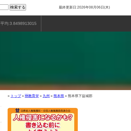
最終更新日:2026年08月06日(木)
平均:3.8498913015
»
トップ
»
🆕教育💯
»
九州
»
熊本県
»
熊本県下益城郡