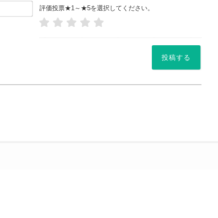
お
評価投票★1～★5を選択してください。
名
前
や
ニッ
ク
ネー
ム
*