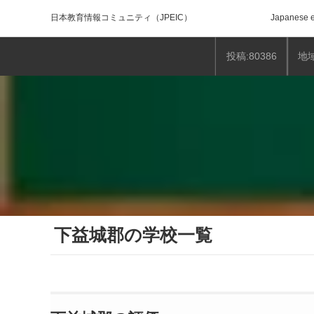
日本教育情報コミュニティ
（JPEIC）
Japanese e
投稿:80386
地域
下益城郡の学校一覧