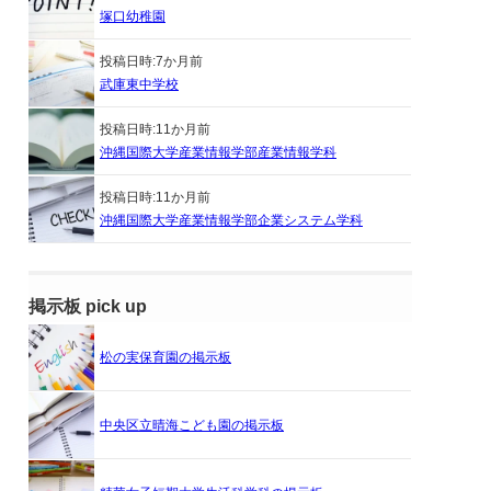
塚口幼稚園
投稿日時:
7か月前
武庫東中学校
投稿日時:
11か月前
沖縄国際大学産業情報学部産業情報学科
投稿日時:
11か月前
沖縄国際大学産業情報学部企業システム学科
掲示板 pick up
松の実保育園の掲示板
中央区立晴海こども園の掲示板