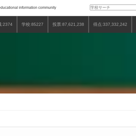
検
ducational information community
索:
:2374
学校:85227
投票:87,621,238
得点:337,332,242