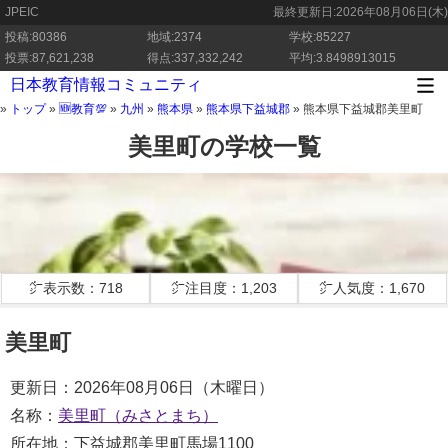
JPEIC
最終更新日:
2026年08月06日(木)
投稿:80386
地域:2374
学校:85227
投票:87,621,238
得点:337,332,242
平均:3.8498913015
日本教育情報コミュニティ
»
トップ
»
🆕教育💯
»
九州
»
熊本県
»
熊本県下益城郡
»
熊本県下益城郡美里町
美里町の学校一覧
㌻表示数：718
㌻注目度：1,203
㌻人気度：1,670
美里町
更新日：2026年08月06日（木曜日）
名称：
美里町（みさとまち）
所在地：下益城郡美里町馬場1100