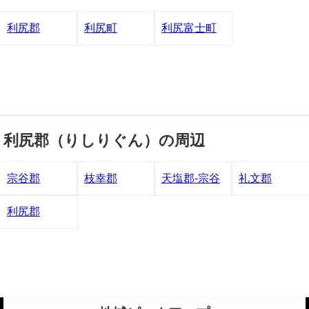
利尻郡
利尻町
利尻富士町
利尻郡（りしりぐん）の周辺
宗谷郡
枝幸郡
天塩郡-宗谷
礼文郡
利尻郡