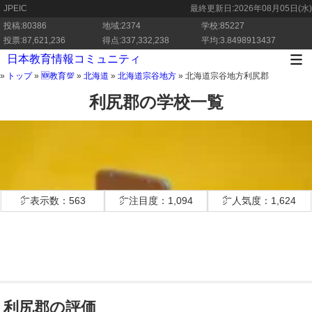
JPEIC
最終更新日:
2026年08月05日(水)
投稿:80386
地域:2374
学校:85227
投票:87,621,236
得点:337,332,238
平均:3.8498913437
日本教育情報コミュニティ
»
トップ
»
🆕教育💯
»
北海道
»
北海道宗谷地方
»
北海道宗谷地方利尻郡
利尻郡の学校一覧
㌻表示数：563
㌻注目度：1,094
㌻人気度：1,624
利尻郡の評価