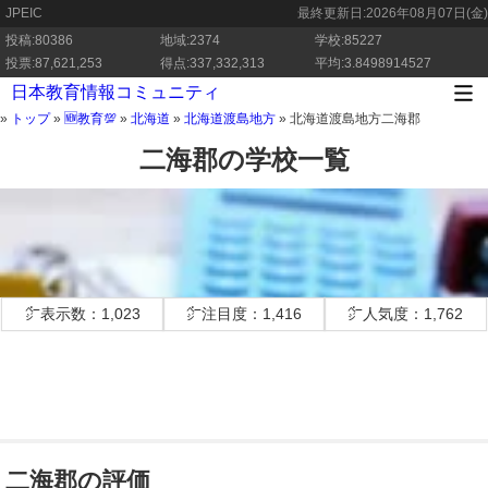
JPEIC
最終更新日:
2026年08月07日(金)
投稿:80386
地域:2374
学校:85227
投票:87,621,253
得点:337,332,313
平均:3.8498914527
日本教育情報コミュニティ
»
トップ
»
🆕教育💯
»
北海道
»
北海道渡島地方
»
北海道渡島地方二海郡
二海郡の学校一覧
㌻表示数：1,023
㌻注目度：1,416
㌻人気度：1,762
二海郡の評価