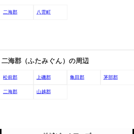
二海郡
八雲町
二海郡（ふたみぐん）の周辺
松前郡
上磯郡
亀田郡
茅部郡
二海郡
山越郡