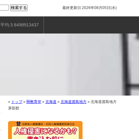
最終更新日:2026年08月05日(水)
平均:3.8498913437
»
トップ
»
🆕教育💯
»
北海道
»
北海道渡島地方
»
北海道渡島地方
茅部郡