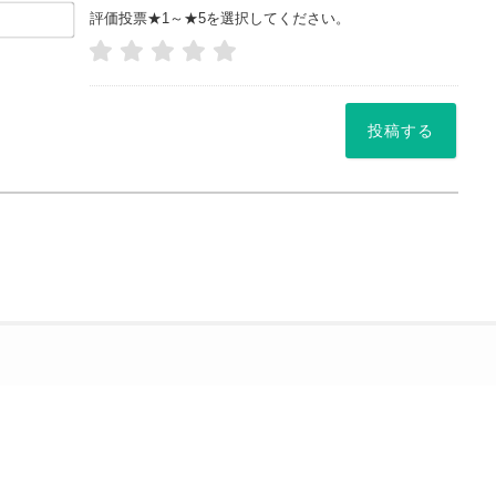
お
評価投票★1～★5を選択してください。
名
前
や
ニッ
ク
ネー
ム
*