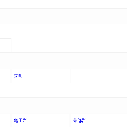
森町
亀田郡
茅部郡