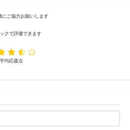
価にご協力お願いします
ックで評価できます
平均応援点