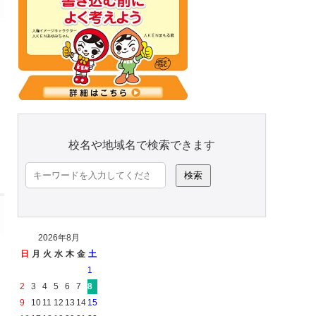
校名や地域名で検索できます
検
索:
2026年8月
日
月
火
水
木
金
土
1
2
3
4
5
6
7
8
9
10
11
12
13
14
15