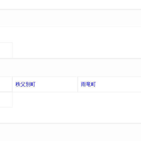
秩父別町
雨竜町