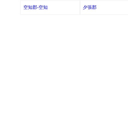
空知郡-空知
夕張郡