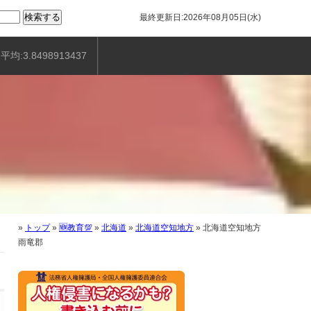
最終更新日:2026年08月05日(水)
平均:3.8498913437
»
トップ
»
🆕教育💯
»
北海道
»
北海道空知地方
»
北海道空知地方
雨竜郡