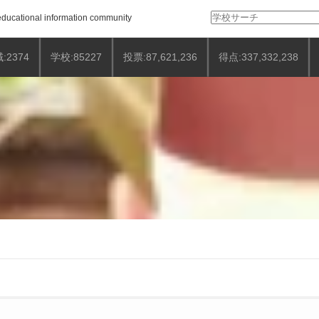
検
ducational information community
索:
:2374
学校:85227
投票:87,621,236
得点:337,332,238