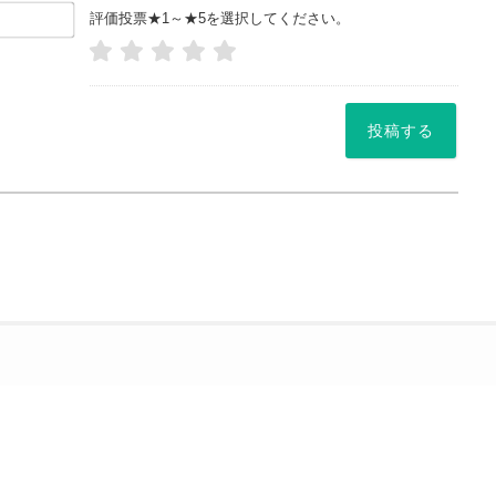
お
評価投票★1～★5を選択してください。
名
前
や
ニッ
ク
ネー
ム
*