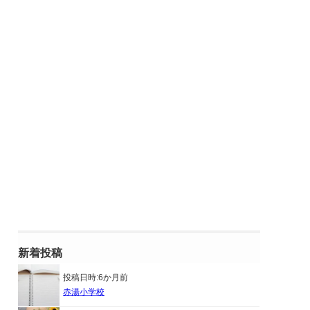
新着投稿
投稿日時:
6か月前
赤湯小学校