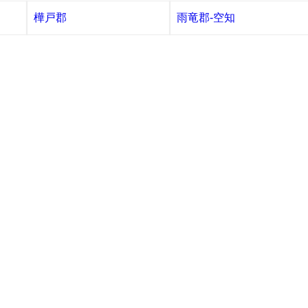
樺戸郡
雨竜郡-空知