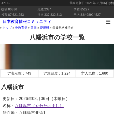
JPEIC
最終更新日:
2026年08月06日(木)
投稿:80386
地域:2374
学校:85227
投票:87,621,253
得点:337,332,313
平均:3.8498914527
日本教育情報コミュニティ
»
トップ
»
🆕教育💯
»
四国
»
愛媛県
»
愛媛県八幡浜市
八幡浜市の学校一覧
㌻表示数：749
㌻注目度：1,224
㌻人気度：1,680
八幡浜市
更新日：2026年08月06日（木曜日）
名称：
八幡浜市（やわたはまし）
所在地：八幡浜市北浜1