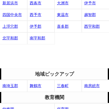
新居浜市
西条市
大洲市
伊予市
四国中央市
西予市
東温市
越智郡
上浮穴郡
伊予郡
喜多郡
西宇和郡
北宇和郡
南宇和郡
地域ピックアップ
南埼玉郡
舞鶴市
三春町
南房総市
教育機関