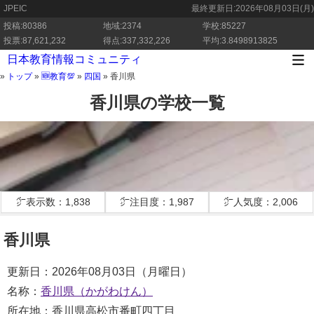
JPEIC
最終更新日:
2026年08月03日(月)
投稿:80386
地域:2374
学校:85227
投票:87,621,232
得点:337,332,226
平均:3.8498913825
日本教育情報コミュニティ
»
トップ
»
🆕教育💯
»
四国
»
香川県
香川県の学校一覧
㌻表示数：1,838
㌻注目度：1,987
㌻人気度：2,006
香川県
更新日：2026年08月03日（月曜日）
名称：
香川県（かがわけん）
所在地：香川県高松市番町四丁目