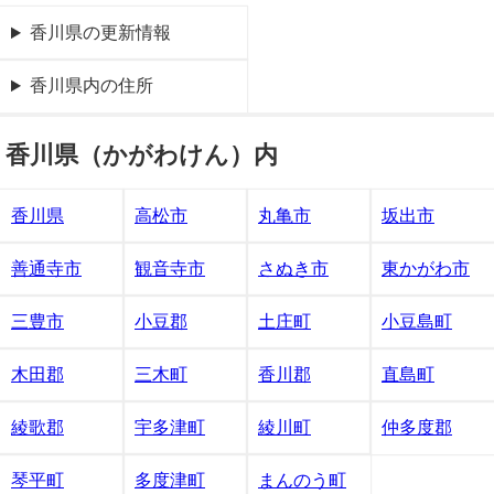
香川県の更新情報
香川県内の住所
香川県（かがわけん）内
香川県
高松市
丸亀市
坂出市
善通寺市
観音寺市
さぬき市
東かがわ市
三豊市
小豆郡
土庄町
小豆島町
木田郡
三木町
香川郡
直島町
綾歌郡
宇多津町
綾川町
仲多度郡
琴平町
多度津町
まんのう町