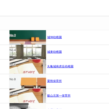
No.2
城坤幼稚園
No.4
城東幼稚園
No.6
丸亀城南虎岳幼稚園
No.8
栗熊保育所
No.10
飯山北第一保育所
No.12