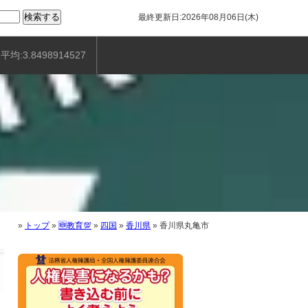
最終更新日:2026年08月06日(木)
平均:3.8498914527
»
トップ
»
🆕教育💯
»
四国
»
香川県
»
香川県丸亀市