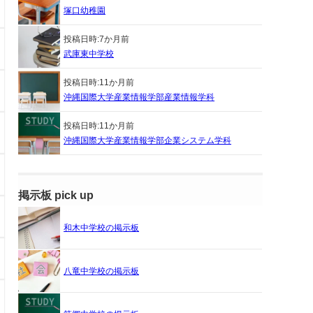
塚口幼稚園
投稿日時:
7か月前
武庫東中学校
投稿日時:
11か月前
沖縄国際大学産業情報学部産業情報学科
投稿日時:
11か月前
沖縄国際大学産業情報学部企業システム学科
掲示板 pick up
和木中学校の掲示板
八竜中学校の掲示板