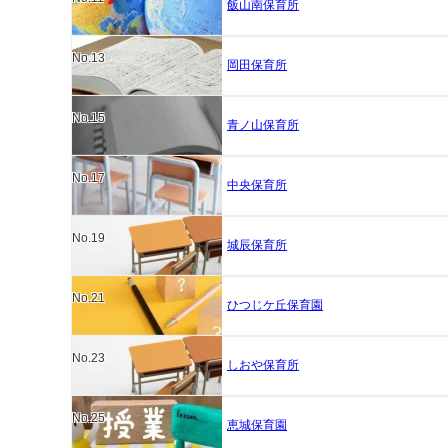
飯山南保育所
No.13
岡田保育所
No.15
青ノ山保育所
No.17
中央保育所
No.19
城辰保育所
No.21
ひつじケ丘保育園
No.23
しおや保育所
No.25
恵城保育園