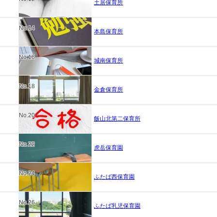
土居保育所
No.14
本島保育所
No.16
城南保育所
No.18
金倉保育所
No.20
飯山北第二保育所
No.22
虎岳保育園
No.24
ふたば西保育園
No.26
ふたば乳児保育園