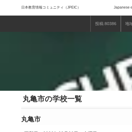
日本教育情報コミュニティ
（JPEIC）
Japanese e
投稿:80386
地域
丸亀市の学校一覧
丸亀市