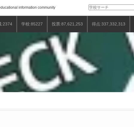
検
ducational information community
索:
:2374
学校:85227
投票:87,621,253
得点:337,332,313