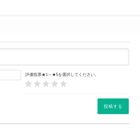
お
評価投票★1～★5を選択してください。
名
前
や
ニッ
ク
ネー
ム
*