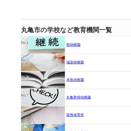
丸亀市の学校など教育機関一覧
No.1
西幼稚園
No.3
城辰幼稚園
No.5
本島幼稚園
No.7
丸亀聖母幼稚園
No.9
富熊保育所
No.11