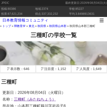
JPEIC
最終更新日:
2026年08月04日(火)
投稿:80386
地域:2374
学校:85227
投票:87,621,234
得点:337,332,232
平均:3.8498913631
日本教育情報コミュニティ
»
トップ
»
🆕教育💯
»
東北
»
秋田県
»
秋田県山本郡
»
秋田県山本郡三種町
三種町の学校一覧
㌻表示数：646
㌻注目度：1,152
㌻人気度：1,649
三種町
更新日：2026年08月04日（火曜日）
名称：
三種町（みたねちょう）
所在地：山本郡三種町鵜川字岩谷子8