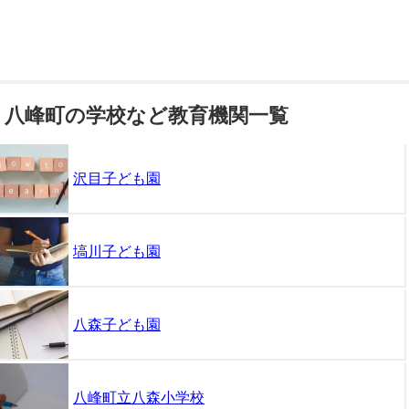
八峰町の学校など教育機関一覧
沢目子ども園
塙川子ども園
八森子ども園
八峰町立八森小学校