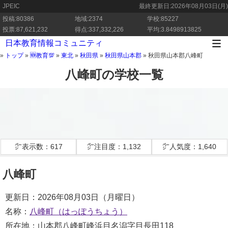
JPEIC
最終更新日:
2026年08月03日(月)
投稿:80386
地域:2374
学校:85227
投票:87,621,232
得点:337,332,226
平均:3.8498913825
日本教育情報コミュニティ
»
トップ
»
🆕教育💯
»
東北
»
秋田県
»
秋田県山本郡
»
秋田県山本郡八峰町
八峰町の学校一覧
㌻表示数：617
㌻注目度：1,132
㌻人気度：1,640
八峰町
更新日：2026年08月03日（月曜日）
名称：
八峰町（はっぽうちょう）
所在地：山本郡八峰町峰浜目名潟字目長田118