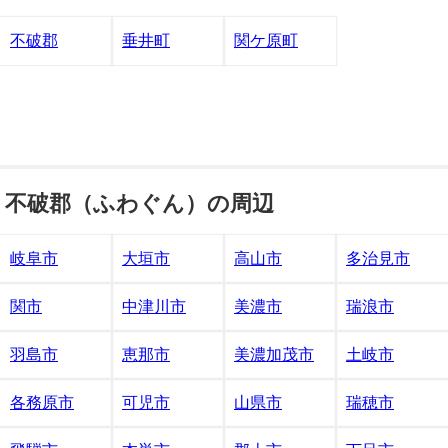
不破郡
垂井町
関ケ原町
不破郡（ふわぐん）の周辺
岐阜市
大垣市
高山市
多治見市
関市
中津川市
美濃市
瑞浪市
羽島市
恵那市
美濃加茂市
土岐市
各務原市
可児市
山県市
瑞穂市