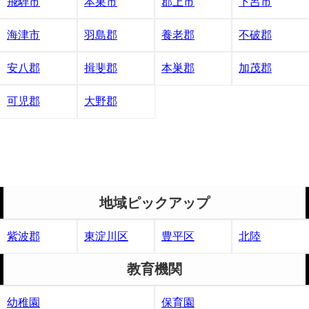
飛騨市
本巣市
郡上市
下呂市
海津市
羽島郡
養老郡
不破郡
安八郡
揖斐郡
本巣郡
加茂郡
可児郡
大野郡
地域ピックアップ
紫波郡
東淀川区
豊平区
北陸
教育機関
幼稚園
保育園