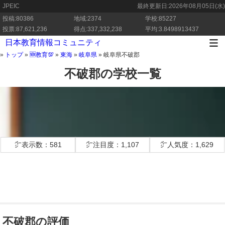
JPEIC
最終更新日:
2026年08月05日(水)
投稿:80386
地域:2374
学校:85227
投票:87,621,236
得点:337,332,238
平均:3.8498913437
日本教育情報コミュニティ
»
トップ
»
🆕教育💯
»
東海
»
岐阜県
»
岐阜県不破郡
不破郡の学校一覧
㌻表示数：581
㌻注目度：1,107
㌻人気度：1,629
不破郡の評価