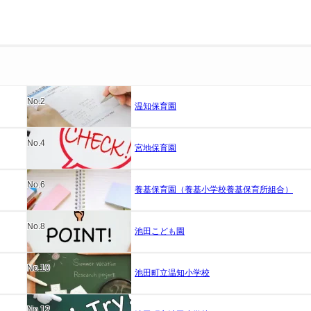
No.2
温知保育園
No.4
宮地保育園
No.6
養基保育園（養基小学校養基保育所組合）
No.8
池田こども園
No.10
池田町立温知小学校
No.12