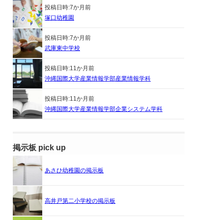
投稿日時:
7か月前
塚口幼稚園
投稿日時:
7か月前
武庫東中学校
投稿日時:
11か月前
沖縄国際大学産業情報学部産業情報学科
投稿日時:
11か月前
沖縄国際大学産業情報学部企業システム学科
掲示板 pick up
あさひ幼稚園の掲示板
高井戸第二小学校の掲示板