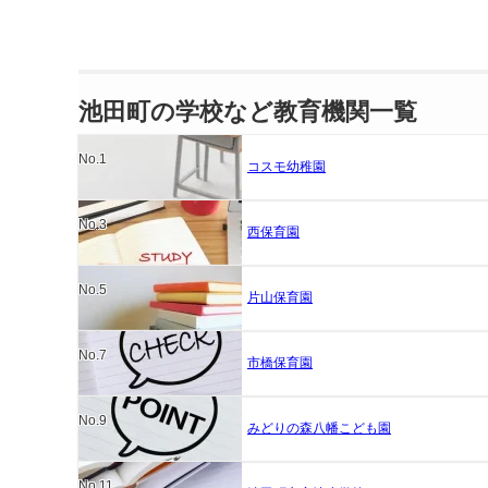
池田町の学校など教育機関一覧
No.1
コスモ幼稚園
No.3
西保育園
No.5
片山保育園
No.7
市橋保育園
No.9
みどりの森八幡こども園
No.11