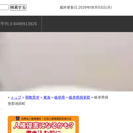
最終更新日:2026年08月03日(月)
平均:3.8498913825
»
トップ
»
🆕教育💯
»
東海
»
岐阜県
»
岐阜県揖斐郡
»
岐阜県揖
斐郡池田町