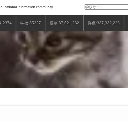
検
ducational information community
索:
:2374
学校:85227
投票:87,621,232
得点:337,332,226