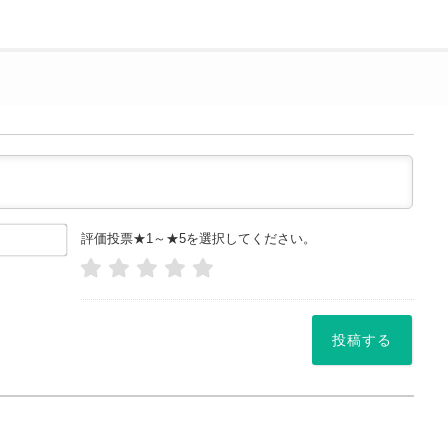
お
評価投票★1～★5を選択してください。
名
前
や
ニッ
ク
ネー
ム
*