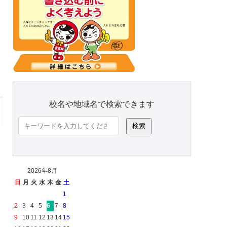
校名や地域名で検索できます
検
索:
2026年8月
日
月
火
水
木
金
土
1
2
3
4
5
6
7
8
9
10
11
12
13
14
15