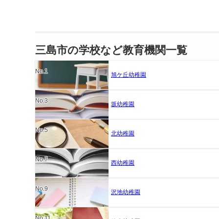
三島市の学校など教育機関一覧
No.1
旭ケ丘幼稚園
No.3
坂幼稚園
No.5
北幼稚園
No.7
西幼稚園
No.9
沢地幼稚園
No.11