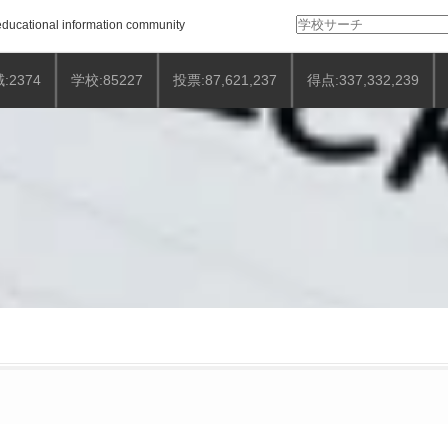
検
ducational information community
索:
:2374
学校:85227
投票:87,621,237
得点:337,332,239