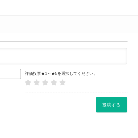
お
評価投票★1～★5を選択してください。
名
前
や
ニッ
ク
ネー
ム
*