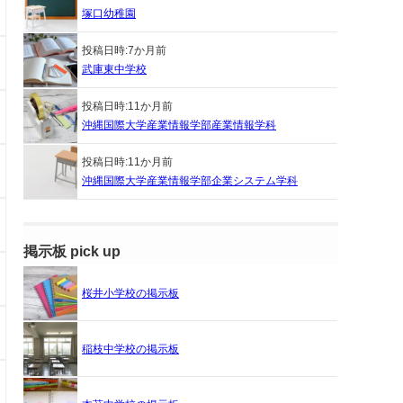
塚口幼稚園
投稿日時:
7か月前
武庫東中学校
投稿日時:
11か月前
沖縄国際大学産業情報学部産業情報学科
投稿日時:
11か月前
沖縄国際大学産業情報学部企業システム学科
掲示板 pick up
桜井小学校の掲示板
稲枝中学校の掲示板