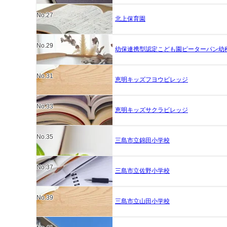
No.27
北上保育園
No.29
幼保連携型認定こども園ピーターパン幼
No.31
恵明キッズフヨウビレッジ
No.33
恵明キッズサクラビレッジ
No.35
三島市立錦田小学校
No.37
三島市立佐野小学校
No.39
三島市立山田小学校