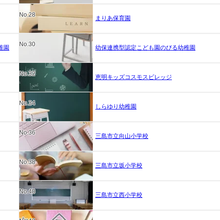
No.28
まりあ保育園
No.30
稚園
幼保連携型認定こども園のびる幼稚園
No.32
恵明キッズコスモスビレッジ
No.34
しらゆり幼稚園
No.36
三島市立向山小学校
No.38
三島市立坂小学校
No.40
三島市立西小学校