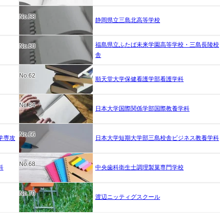
No.58
静岡県立三島北高等学校
福島県立ふたば未来学園高等学校・三島長陵校
No.60
舎
No.62
順天堂大学保健看護学部看護学科
No.64
日本大学国際関係学部国際教養学科
No.66
学専攻
日本大学短期大学部三島校舎ビジネス教養学科
No.68
科
中央歯科衛生士調理製菓専門学校
No.70
渡辺ニッティグスクール