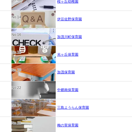
桜ヶ丘幼稚園
No.14
伊豆佐野保育園
No.16
加茂川町保育園
No.18
光ヶ丘保育園
No.20
加茂保育園
No.22
中郷南保育園
No.24
三島ようらん保育園
No.26
梅の実保育園