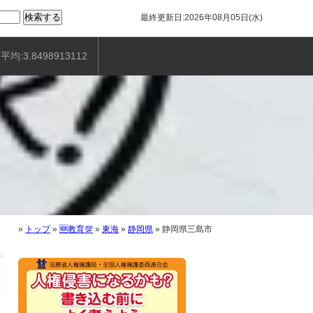
最終更新日:2026年08月05日(水)
平均:3.8498913112
»
トップ
»
🆕教育💯
»
東海
»
静岡県
»
静岡県三島市