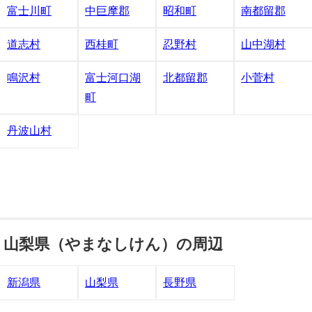
富士川町
中巨摩郡
昭和町
南都留郡
道志村
西桂町
忍野村
山中湖村
鳴沢村
富士河口湖
北都留郡
小菅村
町
丹波山村
山梨県（やまなしけん）の周辺
新潟県
山梨県
長野県