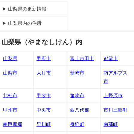
山梨県の更新情報
山梨県内の住所
山梨県（やまなしけん）内
山梨県
甲府市
富士吉田市
都留市
山梨市
大月市
韮崎市
南アルプス
市
北杜市
甲斐市
笛吹市
上野原市
甲州市
中央市
西八代郡
市川三郷町
南巨摩郡
早川町
身延町
南部町