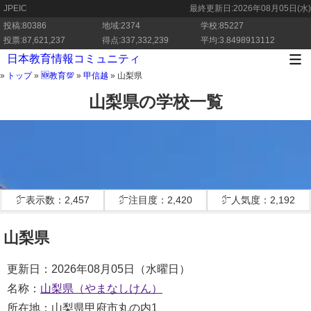
JPEIC
最終更新日:
2026年08月05日(水)
投稿:80386
地域:2374
学校:85227
投票:87,621,237
得点:337,332,239
平均:3.8498913112
日本教育情報コミュニティ
»
トップ
»
🆕教育💯
»
甲信越
»
山梨県
山梨県の学校一覧
㌻表示数：2,457
㌻注目度：2,420
㌻人気度：2,192
山梨県
更新日：2026年08月05日（水曜日）
名称：
山梨県（やまなしけん）
所在地：山梨県甲府市丸の内1