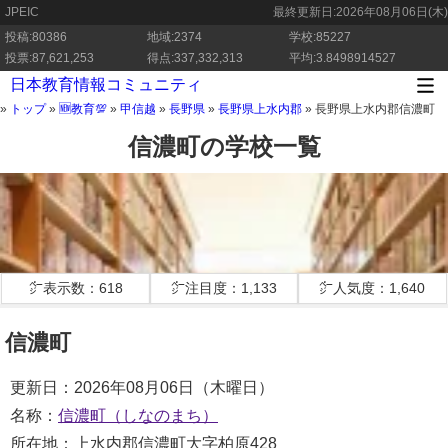
JPEIC
最終更新日:
2026年08月06日(木)
投稿:80386
地域:2374
学校:85227
投票:87,621,253
得点:337,332,313
平均:3.8498914527
日本教育情報コミュニティ
»
トップ
»
🆕教育💯
»
甲信越
»
長野県
»
長野県上水内郡
»
長野県上水内郡信濃町
信濃町の学校一覧
㌻表示数：618
㌻注目度：1,133
㌻人気度：1,640
信濃町
更新日：2026年08月06日（木曜日）
名称：
信濃町（しなのまち）
所在地：上水内郡信濃町大字柏原428