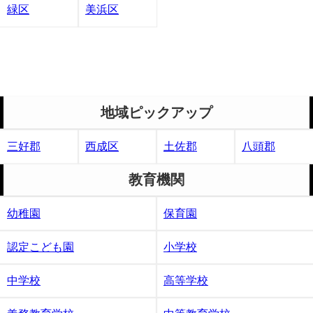
緑区
美浜区
地域ピックアップ
三好郡
西成区
土佐郡
八頭郡
教育機関
幼稚園
保育園
認定こども園
小学校
中学校
高等学校