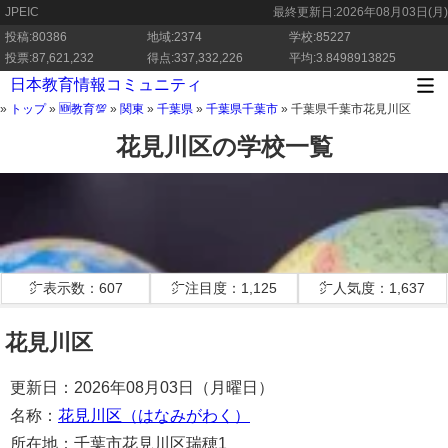
JPEIC
最終更新日:
2026年08月03日(月)
投稿:80386
地域:2374
学校:85227
投票:87,621,232
得点:337,332,226
平均:3.8498913825
日本教育情報コミュニティ
»
トップ
»
🆕教育💯
»
関東
»
千葉県
»
千葉県千葉市
»
千葉県千葉市花見川区
花見川区の学校一覧
㌻表示数：607
㌻注目度：1,125
㌻人気度：1,637
花見川区
更新日：2026年08月03日（月曜日）
名称：
花見川区（はなみがわく）
所在地：千葉市花見川区瑞穂1