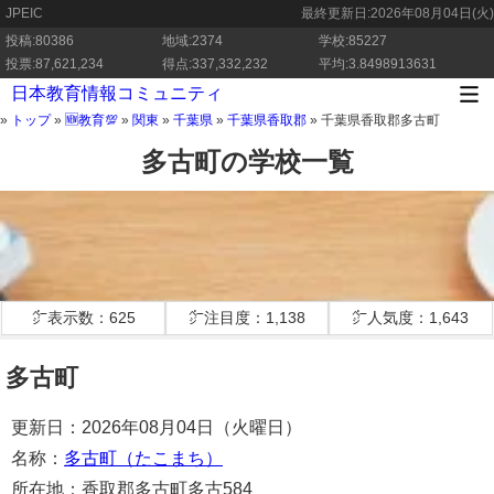
JPEIC
最終更新日:
2026年08月04日(火)
投稿:80386
地域:2374
学校:85227
投票:87,621,234
得点:337,332,232
平均:3.8498913631
日本教育情報コミュニティ
»
トップ
»
🆕教育💯
»
関東
»
千葉県
»
千葉県香取郡
»
千葉県香取郡多古町
多古町の学校一覧
㌻表示数：625
㌻注目度：1,138
㌻人気度：1,643
多古町
更新日：2026年08月04日（火曜日）
名称：
多古町（たこまち）
所在地：香取郡多古町多古584