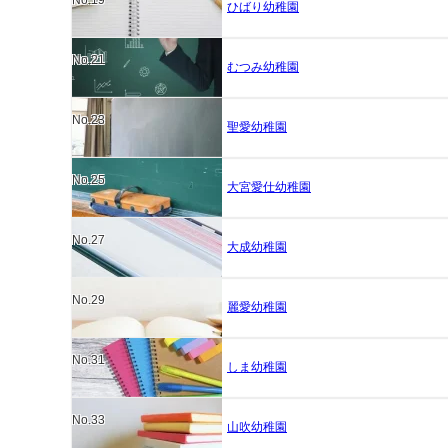
ひばり幼稚園
No.21
むつみ幼稚園
No.23
聖愛幼稚園
No.25
大宮愛仕幼稚園
No.27
大成幼稚園
No.29
麗愛幼稚園
No.31
しま幼稚園
No.33
山吹幼稚園