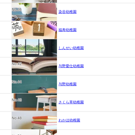
No.36
染谷幼稚園
No.38
福寿幼稚園
No.40
しんせい幼稚園
No.42
与野愛仕幼稚園
No.44
与野幼稚園
No.46
さくら草幼稚園
No.48
わかほ幼稚園