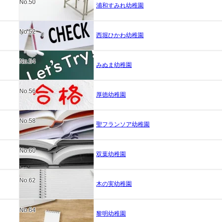
No.50
浦和すみれ幼稚園
No.52
西堀ひかわ幼稚園
No.54
みぬま幼稚園
No.56
厚徳幼稚園
No.58
聖フランソア幼稚園
No.60
双葉幼稚園
No.62
木の実幼稚園
No.64
黎明幼稚園