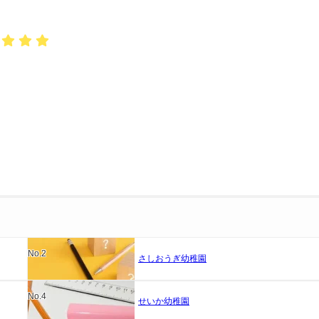
No.2
さしおうぎ幼稚園
No.4
せいか幼稚園