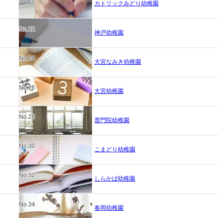
カトリックみどり幼稚園
No.22
神戸幼稚園
No.24
大宮なみき幼稚園
No.26
大宮幼稚園
No.28
普門院幼稚園
No.30
こまどり幼稚園
No.32
しらかば幼稚園
No.34
春岡幼稚園