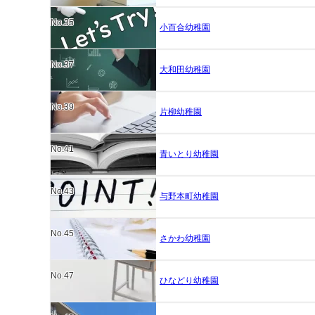
No.35
小百合幼稚園
No.37
大和田幼稚園
No.39
片柳幼稚園
No.41
青いとり幼稚園
No.43
与野本町幼稚園
No.45
さかわ幼稚園
No.47
ひなどり幼稚園