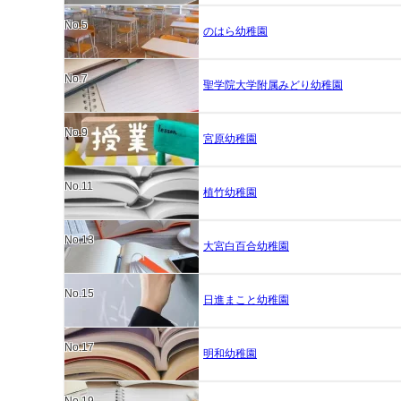
No.5
のはら幼稚園
No.7
聖学院大学附属みどり幼稚園
No.9
宮原幼稚園
No.11
植竹幼稚園
No.13
大宮白百合幼稚園
No.15
日進まこと幼稚園
No.17
明和幼稚園
No.19