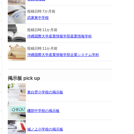
投稿日時:
7か月前
武庫東中学校
投稿日時:
11か月前
沖縄国際大学産業情報学部産業情報学科
投稿日時:
11か月前
沖縄国際大学産業情報学部企業システム学科
掲示板 pick up
東白壁小学校の掲示板
磯部中学校の掲示板
城ノ上小学校の掲示板