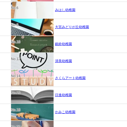
No.6
みはし幼稚園
No.8
大宮みどりが丘幼稚園
No.10
銀鈴幼稚園
No.12
清美幼稚園
No.14
さくらアート幼稚園
No.16
日進幼稚園
No.18
かみこ幼稚園
No.20