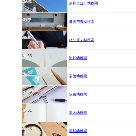
No.49
浦和こばと幼稚園
No.51
淑徳与野幼稚園
No.53
ひなぎく幼稚園
No.55
浦和幼稚園
No.57
常盤幼稚園
No.59
双恵幼稚園
No.61
本太幼稚園
No.63
麗和幼稚園