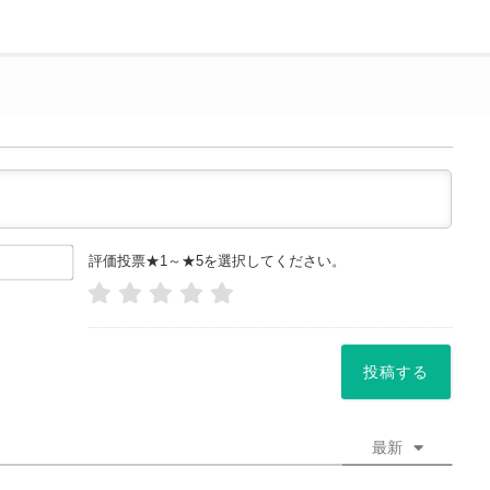
お
評価投票★1～★5を選択してください。
名
前
や
ニッ
ク
ネー
ム
*
最新