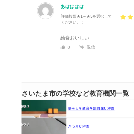
あはははは
評価投票★1～★5を選択して
ください。 :
給食おいしい
返信
0
さいたま市の学校など教育機関一覧
No.1
埼玉大学教育学部附属幼稚園
No.3
さつき幼稚園