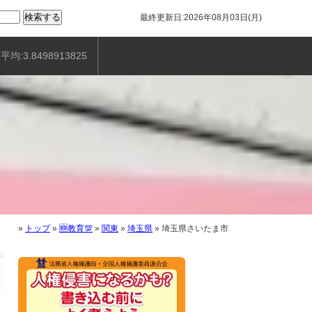
最終更新日:2026年08月03日(月)
平均:3.8498913825
»
トップ
»
🆕教育💯
»
関東
»
埼玉県
»
埼玉県さいたま市