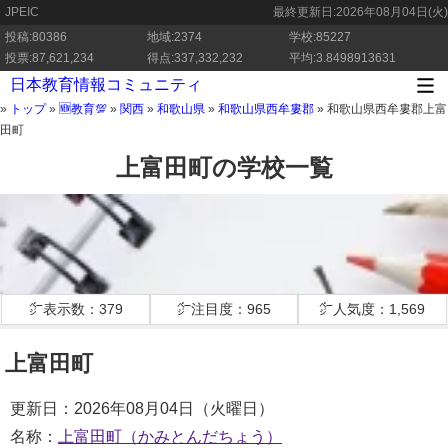
JPEIC
最終更新日:
2026年08月04日(火)
投稿:80386
地域:2374
学校:85227
投票:87,621,234
得点:337,332,232
平均:3.8498913631
日本教育情報コミュニティ
»
トップ
»
🆕教育💯
»
関西
»
和歌山県
»
和歌山県西牟婁郡
»
和歌山県西牟婁郡上富
田町
上富田町の学校一覧
㌻表示数：379
㌻注目度：965
㌻人気度：1,569
上富田町
更新日：2026年08月04日（火曜日）
名称：
上富田町（かみとんだちょう）