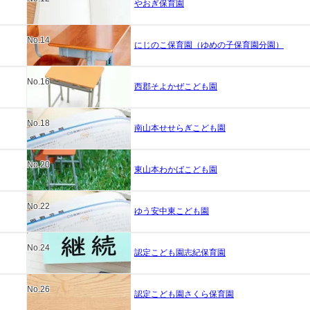
やおぎ保育園
No.14
にじのこ保育園（ゆめの子保育園分園）
No.16
西郡そよかぜこども園
No.18
南山本せせらぎこども園
No.20
東山本わかばこども園
No.22
ゆう安中東こども園
No.24
認定こども園志紀保育園
No.26
認定こども園さくら保育園