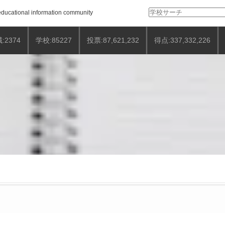
検
ducational information community
索:
:2374
学校:85227
投票:87,621,232
得点:337,332,226