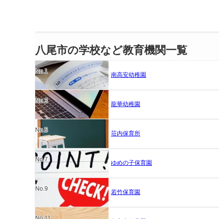
八尾市の学校など教育機関一覧
No.1
南高安幼稚園
No.3
龍華幼稚園
No.5
荘内保育所
No.7
ゆめの子保育園
No.9
若竹保育園
No.11