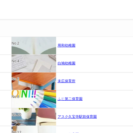
No.2
用和幼稚園
No.4
白鳩幼稚園
No.6
末広保育所
No.8
ふじ第二保育園
No.10
アスク久宝寺駅前保育園
No.12