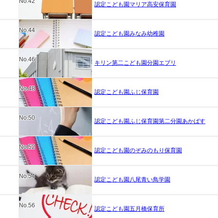
No.42
認定こども園マリア高安保育園
No.44
認定こども園みなみ幼稚園
No.46
キリン第二こども園分園エブリ
No.48
認定こども園ふじ保育園
No.50
認定こども園ふじ保育園第二分園あかばす
No.52
認定こども園のぞみのもり保育園
No.54
認定こども園八尾青い鳥学園
No.56
認定こども園五月橋保育所