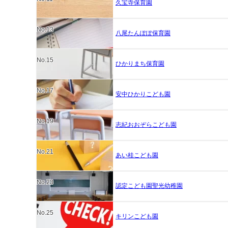
久宝寺保育園
No.13
八尾たんぽぽ保育園
No.15
ひかりまち保育園
No.17
安中ひかりこども園
No.19
志紀おおぞらこども園
No.21
あい桂こども園
No.23
認定こども園聖光幼稚園
No.25
キリンこども園