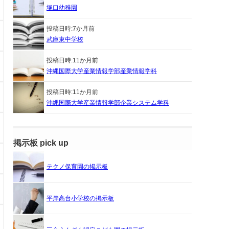
塚口幼稚園
投稿日時:
7か月前
武庫東中学校
投稿日時:
11か月前
沖縄国際大学産業情報学部産業情報学科
投稿日時:
11か月前
沖縄国際大学産業情報学部企業システム学科
掲示板 pick up
テクノ保育園の掲示板
平岸高台小学校の掲示板