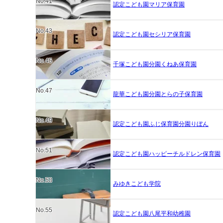
No.41
認定こども園マリア保育園
No.43
認定こども園セシリア保育園
No.45
千塚こども園分園くねあ保育園
No.47
龍華こども園分園とらの子保育園
No.49
認定こども園ふじ保育園分園りぼん
No.51
認定こども園ハッピーチルドレン保育園
No.53
みゆきこども学院
No.55
認定こども園八尾平和幼稚園