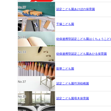
No.27
認定こども園あけぼの保育園
No.29
千塚こども園
No.31
幼保連携型認定こども園はくちょうこど
No.33
幼保連携型認定こども園あひる保育園
No.35
龍華こども園
No.37
認定こども園竹渕幼稚園
No.39
認定こども園母木保育園