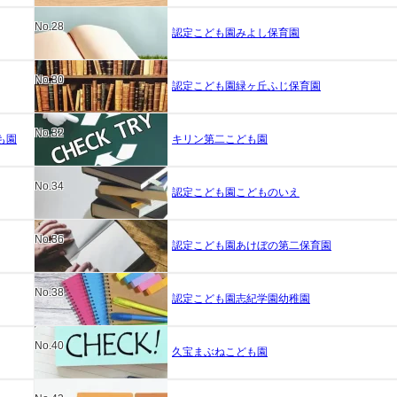
No.28
認定こども園みよし保育園
No.30
認定こども園緑ヶ丘ふじ保育園
No.32
も園
キリン第二こども園
No.34
認定こども園こどものいえ
No.36
認定こども園あけぼの第二保育園
No.38
認定こども園志紀学園幼稚園
No.40
久宝まぶねこども園