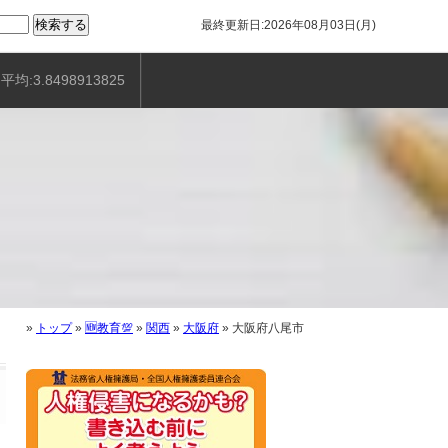
最終更新日:2026年08月03日(月)
平均:3.8498913825
»
トップ
»
🆕教育💯
»
関西
»
大阪府
»
大阪府八尾市