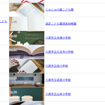
No.58
じゅじゅの森こども園
こども
No.60
認定こども園清友幼稚園
No.62
八尾市立永畑小学校
No.64
八尾市立久宝寺小学校
No.66
八尾市立桂小学校
No.68
八尾市立高美小学校
No.70
八尾市立山本小学校