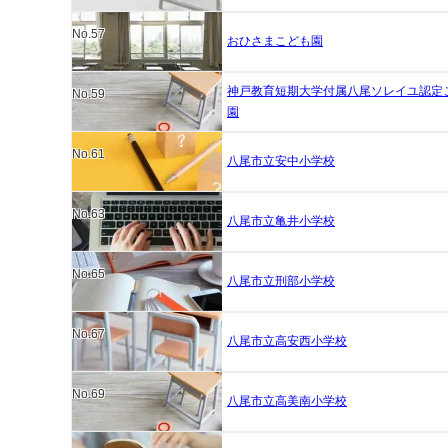
No.57
おひさまこども園
神戸教育短期大学付属八尾ソレイユ認定
No.59
園
No.61
八尾市立安中小学校
No.63
八尾市立亀井小学校
No.65
八尾市立刑部小学校
No.67
八尾市立高安西小学校
No.69
八尾市立高美南小学校