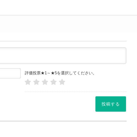
お
評価投票★1～★5を選択してください。
名
前
や
ニッ
ク
ネー
ム
*