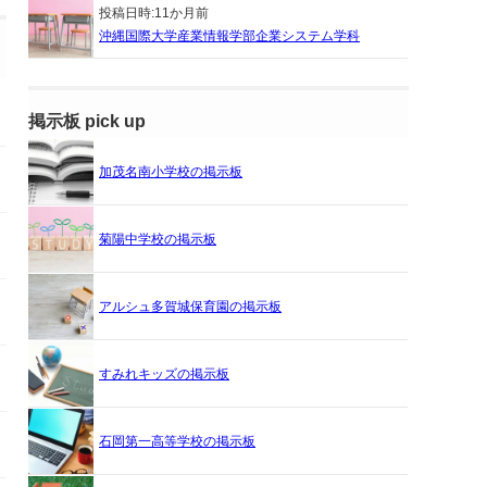
投稿日時:
11か月前
沖縄国際大学産業情報学部企業システム学科
掲示板 pick up
加茂名南小学校の掲示板
菊陽中学校の掲示板
アルシュ多賀城保育園の掲示板
すみれキッズの掲示板
石岡第一高等学校の掲示板