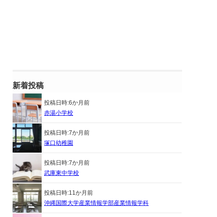
新着投稿
投稿日時:
6か月前
赤湯小学校
投稿日時:
7か月前
塚口幼稚園
投稿日時:
7か月前
武庫東中学校
投稿日時:
11か月前
沖縄国際大学産業情報学部産業情報学科