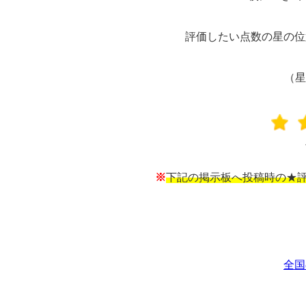
評価したい点数の星の位
（星
※
下記の掲示板へ投稿時の★評
全国