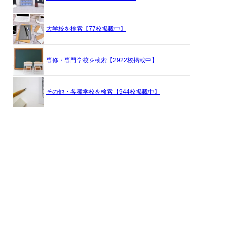
大学校を検索【77校掲載中】
専修・専門学校を検索【2922校掲載中】
その他・各種学校を検索【944校掲載中】