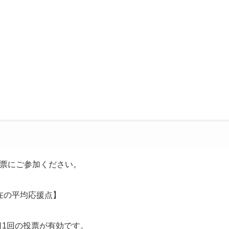
票にご参加ください。
在の平均応援点】
日1回の投票が有効です。