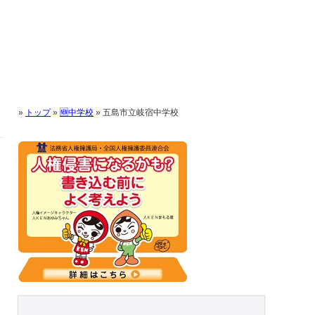
»
トップ
»
🆕中学校
»
五島市立岐宿中学校