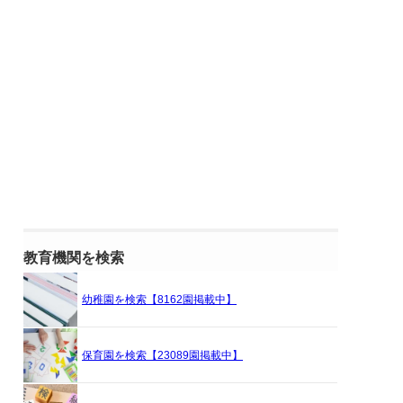
教育機関を検索
幼稚園を検索【8162園掲載中】
保育園を検索【23089園掲載中】