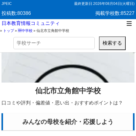
JPEIC
最終更新日:
2026年08月04日(火曜日)
投稿数:80386
掲載学校数:85227
日本教育情報コミュニティ
»
トップ
»
🆕中学校
»
仙北市立角館中学校
検
索:
仙北市立角館中学校
口コミや評判・偏差値・思い出・おすすめポイントは？
みんなの母校を紹介・応援しよう