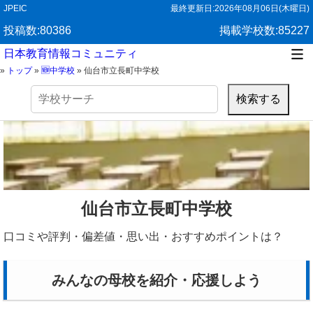
JPEIC
最終更新日:
2026年08月06日(木曜日)
投稿数:80386
掲載学校数:85227
日本教育情報コミュニティ
»
トップ
»
🆕中学校
»
仙台市立長町中学校
検
索:
仙台市立長町中学校
口コミや評判・偏差値・思い出・おすすめポイントは？
みんなの母校を紹介・応援しよう