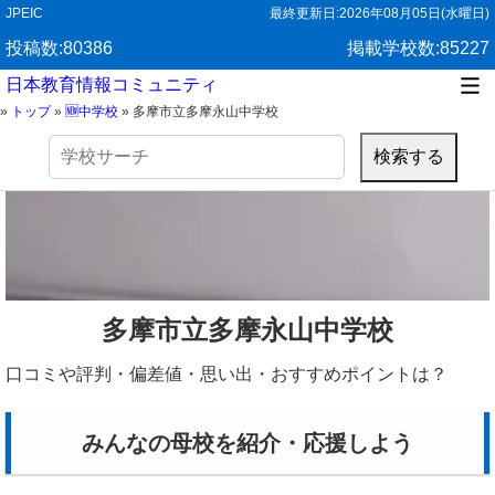
JPEIC
最終更新日:
2026年08月05日(水曜日)
投稿数:80386
掲載学校数:85227
日本教育情報コミュニティ
»
トップ
»
🆕中学校
»
多摩市立多摩永山中学校
検
索:
多摩市立多摩永山中学校
口コミや評判・偏差値・思い出・おすすめポイントは？
みんなの母校を紹介・応援しよう