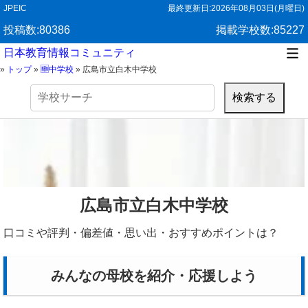
JPEIC
最終更新日:
2026年08月03日(月曜日)
投稿数:80386
掲載学校数:85227
日本教育情報コミュニティ
»
トップ
»
🆕中学校
»
広島市立白木中学校
検
索:
広島市立白木中学校
口コミや評判・偏差値・思い出・おすすめポイントは？
みんなの母校を紹介・応援しよう