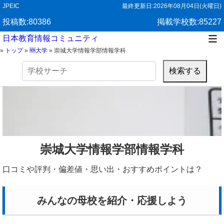
JPEIC
最終更新日:
2026年08月04日(火曜日)
投稿数:80386
掲載学校数:85227
日本教育情報コミュニティ
»
トップ
»
🆕大学
»
崇城大学情報学部情報学科
検
索:
崇城大学情報学部情報学科
口コミや評判・偏差値・思い出・おすすめポイントは？
みんなの母校を紹介・応援しよう