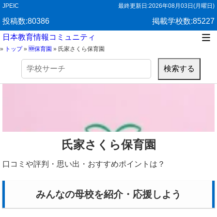
JPEIC
最終更新日:
2026年08月03日(月曜日)
投稿数:80386
掲載学校数:85227
日本教育情報コミュニティ
»
トップ
»
🆕保育園
»
氏家さくら保育園
検
索:
氏家さくら保育園
口コミや評判・思い出・おすすめポイントは？
みんなの母校を紹介・応援しよう