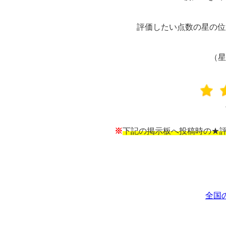
評価したい点数の星の位
（星
※
下記の掲示板へ投稿時の★評
全国