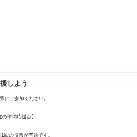
応援しよう
票にご参加ください。
在の平均応援点】
日1回の投票が有効です。