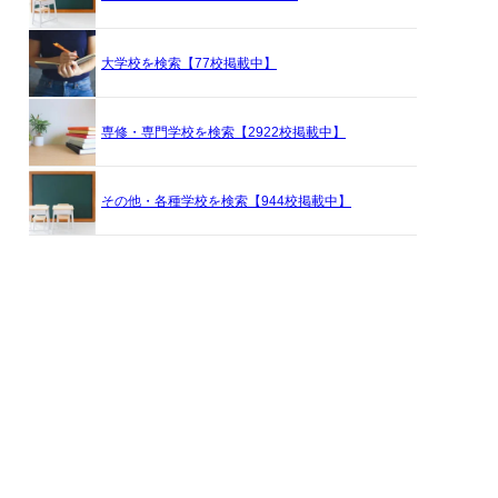
大学校を検索【77校掲載中】
専修・専門学校を検索【2922校掲載中】
その他・各種学校を検索【944校掲載中】