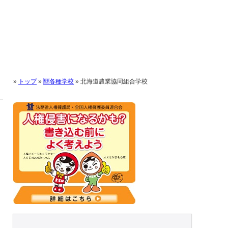
»
トップ
»
🆕各種学校
»
北海道農業協同組合学校