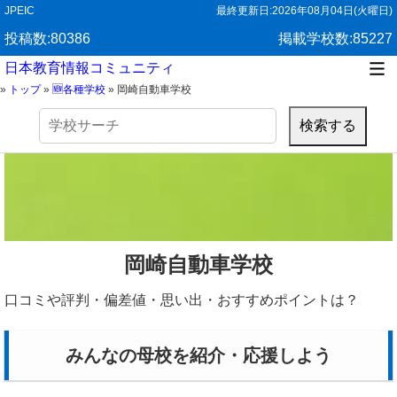
JPEIC
最終更新日:
2026年08月04日(火曜日)
投稿数:80386
掲載学校数:85227
日本教育情報コミュニティ
»
トップ
»
🆕各種学校
»
岡崎自動車学校
検
索:
岡崎自動車学校
口コミや評判・偏差値・思い出・おすすめポイントは？
みんなの母校を紹介・応援しよう