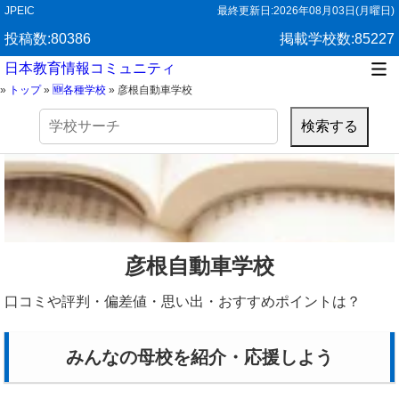
JPEIC
最終更新日:
2026年08月03日(月曜日)
投稿数:80386
掲載学校数:85227
日本教育情報コミュニティ
»
トップ
»
🆕各種学校
»
彦根自動車学校
検
索:
彦根自動車学校
口コミや評判・偏差値・思い出・おすすめポイントは？
みんなの母校を紹介・応援しよう