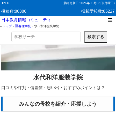
JPEIC
最終更新日:
2026年08月03日(月曜日)
投稿数:80386
掲載学校数:85227
日本教育情報コミュニティ
»
トップ
»
🆕各種学校
»
水代和洋服装学院
検
索:
水代和洋服装学院
口コミや評判・偏差値・思い出・おすすめポイントは？
みんなの母校を紹介・応援しよう