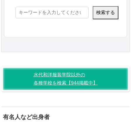
検
索:
水代和洋服装学院以外の
各種学校を検索【944掲載中】
有名人など出身者