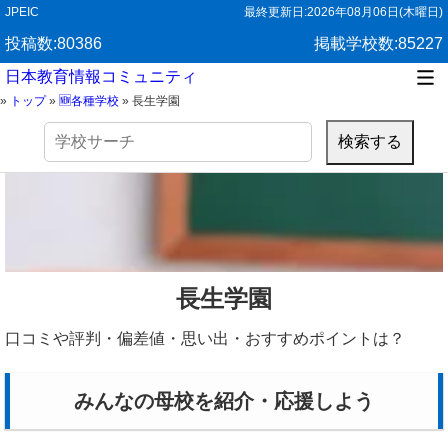
JPEIC
最終更新日:
2026年08月06日(木曜日)
投稿数:80386
掲載学校数:85227
日本教育情報コミュニティ
»
トップ
»
🆕各種学校
»
長生学園
検
索:
長生学園
口コミや評判・偏差値・思い出・おすすめポイントは？
みんなの母校を紹介・応援しよう