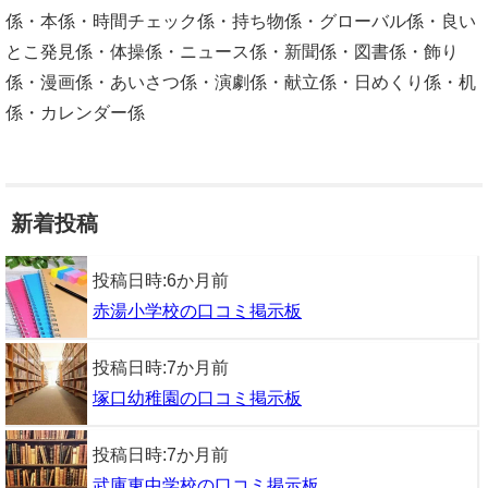
係・本係・時間チェック係・持ち物係・グローバル係・良い
とこ発見係・体操係・ニュース係・新聞係・図書係・飾り
係・漫画係・あいさつ係・演劇係・献立係・日めくり係・机
係・カレンダー係
新着投稿
投稿日時:
6か月前
赤湯小学校の口コミ掲示板
投稿日時:
7か月前
塚口幼稚園の口コミ掲示板
投稿日時:
7か月前
武庫東中学校の口コミ掲示板