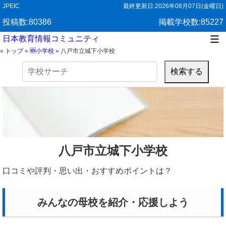
JPEIC
最終更新日:
2026年08月07日(金曜日)
投稿数:80386
掲載学校数:85227
日本教育情報コミュニティ
»
トップ
»
🆕小学校
»
八戸市立城下小学校
検
索:
八戸市立城下小学校
口コミや評判・思い出・おすすめポイントは？
みんなの母校を紹介・応援しよう