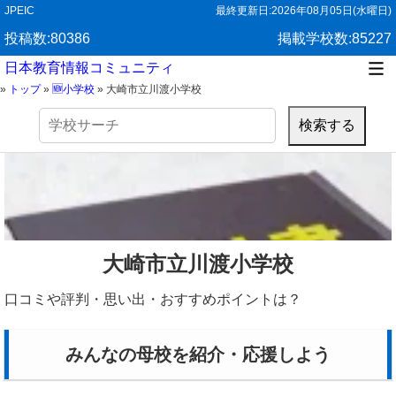
JPEIC
最終更新日:
2026年08月05日(水曜日)
投稿数:80386
掲載学校数:85227
日本教育情報コミュニティ
»
トップ
»
🆕小学校
»
大崎市立川渡小学校
検
索:
大崎市立川渡小学校
口コミや評判・思い出・おすすめポイントは？
みんなの母校を紹介・応援しよう