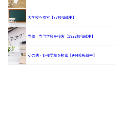
大学校を検索【77校掲載中】
専修・専門学校を検索【2922校掲載中】
その他・各種学校を検索【944校掲載中】