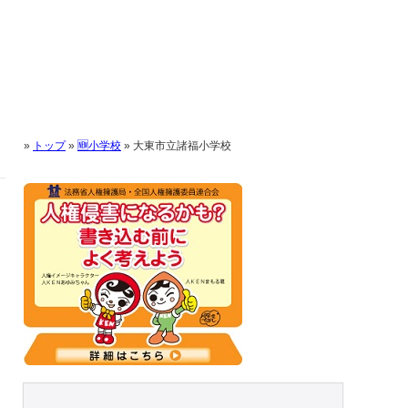
»
トップ
»
🆕小学校
»
大東市立諸福小学校