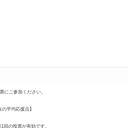
票にご参加ください。
在の平均応援点】
日1回の投票が有効です。