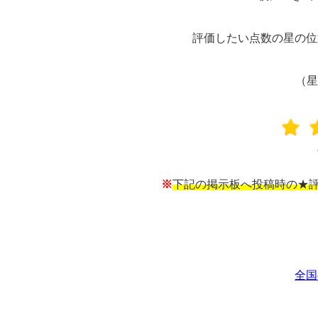
評価したい点数の星の位
（星
※
下記の掲示板へ投稿時の★評
全国