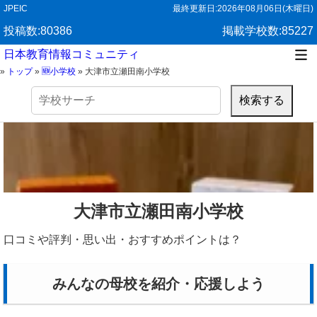
JPEIC
最終更新日:
2026年08月06日(木曜日)
投稿数:80386
掲載学校数:85227
日本教育情報コミュニティ
»
トップ
»
🆕小学校
»
大津市立瀬田南小学校
検
索:
大津市立瀬田南小学校
口コミや評判・思い出・おすすめポイントは？
みんなの母校を紹介・応援しよう