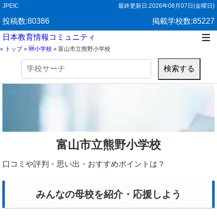
JPEIC
最終更新日:
2026年08月07日(金曜日)
投稿数:80386
掲載学校数:85227
日本教育情報コミュニティ
»
トップ
»
🆕小学校
»
富山市立熊野小学校
検
索:
富山市立熊野小学校
口コミや評判・思い出・おすすめポイントは？
みんなの母校を紹介・応援しよう