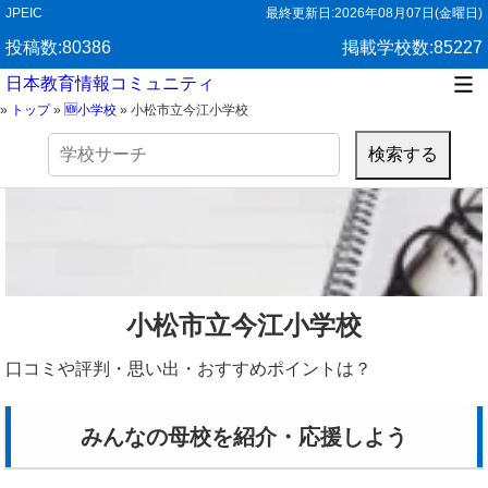
JPEIC
最終更新日:
2026年08月07日(金曜日)
投稿数:80386
掲載学校数:85227
日本教育情報コミュニティ
»
トップ
»
🆕小学校
»
小松市立今江小学校
検
索:
小松市立今江小学校
口コミや評判・思い出・おすすめポイントは？
みんなの母校を紹介・応援しよう