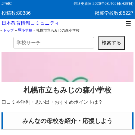
JPEIC
最終更新日:
2026年08月05日(水曜日)
投稿数:80386
掲載学校数:85227
日本教育情報コミュニティ
»
トップ
»
🆕小学校
»
札幌市立もみじの森小学校
検
索:
札幌市立もみじの森小学校
口コミや評判・思い出・おすすめポイントは？
みんなの母校を紹介・応援しよう