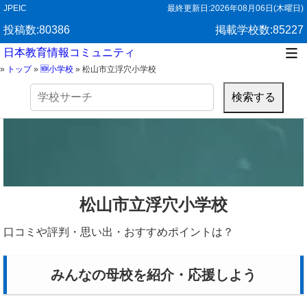
JPEIC
最終更新日:
2026年08月06日(木曜日)
投稿数:80386
掲載学校数:85227
日本教育情報コミュニティ
»
トップ
»
🆕小学校
»
松山市立浮穴小学校
検
索:
松山市立浮穴小学校
口コミや評判・思い出・おすすめポイントは？
みんなの母校を紹介・応援しよう