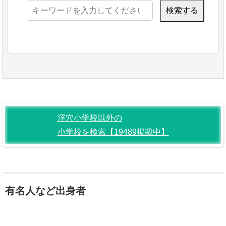
検
索:
浮穴小学校以外の
小学校を検索【19489掲載中】
有名人など出身者