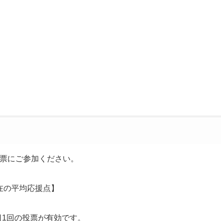
票にご参加ください。
在の平均応援点】
日1回の投票が有効です。