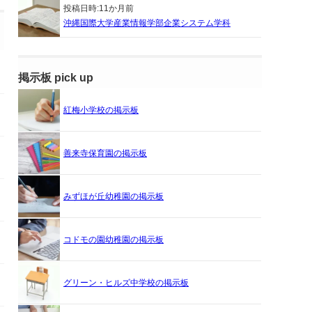
投稿日時:
11か月前
沖縄国際大学産業情報学部企業システム学科
掲示板 pick up
紅梅小学校の掲示板
善来寺保育園の掲示板
みずほが丘幼稚園の掲示板
コドモの園幼稚園の掲示板
グリーン・ヒルズ中学校の掲示板