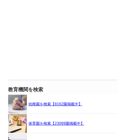
教育機関を検索
幼稚園を検索【8162園掲載中】
保育園を検索【23089園掲載中】