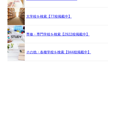
大学校を検索【77校掲載中】
専修・専門学校を検索【2922校掲載中】
その他・各種学校を検索【944校掲載中】