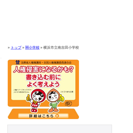
»
トップ
»
🆕小学校
»
横浜市立南吉田小学校