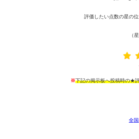
評価したい点数の星の位
（星
※
下記の掲示板へ投稿時の★評
全国