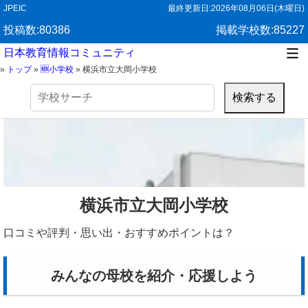
JPEIC
最終更新日:
2026年08月06日(木曜日)
投稿数:80386
掲載学校数:85227
日本教育情報コミュニティ
»
トップ
»
🆕小学校
»
横浜市立大岡小学校
検
索:
横浜市立大岡小学校
口コミや評判・思い出・おすすめポイントは？
みんなの母校を紹介・応援しよう