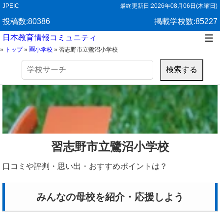
JPEIC
最終更新日:
2026年08月06日(木曜日)
投稿数:80386
掲載学校数:85227
日本教育情報コミュニティ
»
トップ
»
🆕小学校
»
習志野市立鷺沼小学校
検
索:
習志野市立鷺沼小学校
口コミや評判・思い出・おすすめポイントは？
みんなの母校を紹介・応援しよう