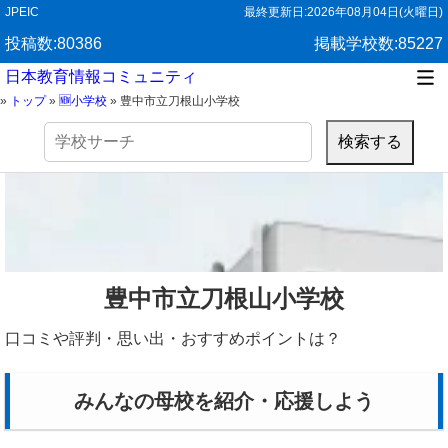
JPEIC
最終更新日:
2026年08月04日(火曜日)
投稿数:80386
掲載学校数:85227
日本教育情報コミュニティ
»
トップ
»
🆕小学校
»
豊中市立刀根山小学校
検
索:
豊中市立刀根山小学校
口コミや評判・思い出・おすすめポイントは？
みんなの母校を紹介・応援しよう