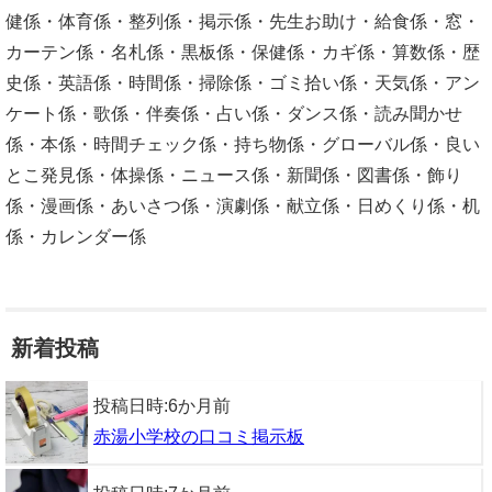
健係・体育係・整列係・掲示係・先生お助け・給食係・窓・
カーテン係・名札係・黒板係・保健係・カギ係・算数係・歴
史係・英語係・時間係・掃除係・ゴミ拾い係・天気係・アン
ケート係・歌係・伴奏係・占い係・ダンス係・読み聞かせ
係・本係・時間チェック係・持ち物係・グローバル係・良い
とこ発見係・体操係・ニュース係・新聞係・図書係・飾り
係・漫画係・あいさつ係・演劇係・献立係・日めくり係・机
係・カレンダー係
新着投稿
投稿日時:
6か月前
赤湯小学校の口コミ掲示板