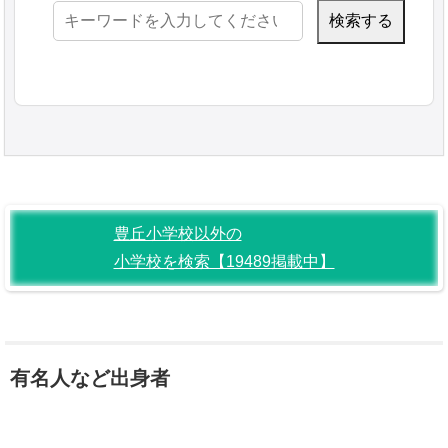
検
索:
豊丘小学校以外の
小学校を検索【19489掲載中】
有名人など出身者