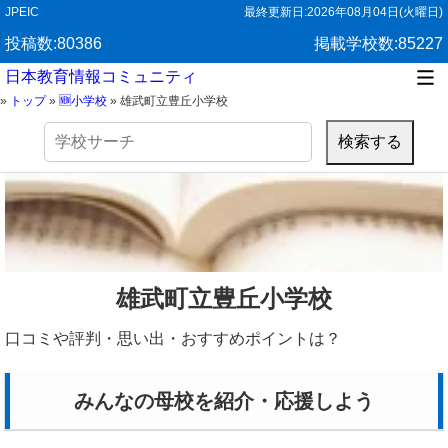
JPEIC
最終更新日:
2026年08月04日(火曜日)
投稿数:80386
掲載学校数:85227
日本教育情報コミュニティ
»
トップ
»
🆕小学校
»
雄武町立豊丘小学校
検
索:
雄武町立豊丘小学校
口コミや評判・思い出・おすすめポイントは？
みんなの母校を紹介・応援しよう