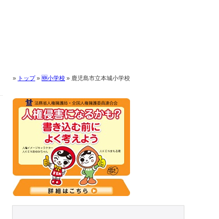
»
トップ
»
🆕小学校
»
鹿児島市立本城小学校