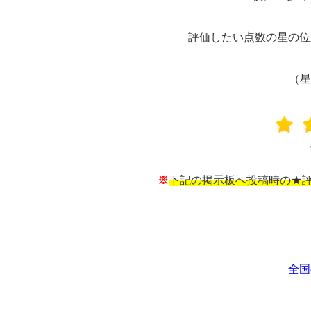
評価したい点数の星の位
（星
※
下記の掲示板へ投稿時の★評
全国