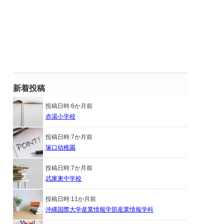
新着投稿
投稿日時:
6か月前
赤湯小学校
投稿日時:
7か月前
塚口幼稚園
投稿日時:
7か月前
武庫東中学校
投稿日時:
11か月前
沖縄国際大学産業情報学部産業情報学科