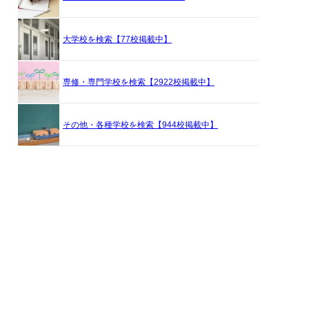
大学校を検索【77校掲載中】
専修・専門学校を検索【2922校掲載中】
その他・各種学校を検索【944校掲載中】