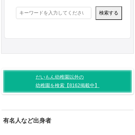
検
索:
だいもん幼稚園以外の
幼稚園を検索【8162掲載中】
有名人など出身者