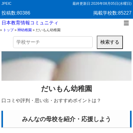
JPEIC
最終更新日:
2026年08月05日(水曜日)
投稿数:80386
掲載学校数:85227
日本教育情報コミュニティ
»
トップ
»
🆕幼稚園
»
だいもん幼稚園
検
索:
だいもん幼稚園
口コミや評判・思い出・おすすめポイントは？
みんなの母校を紹介・応援しよう