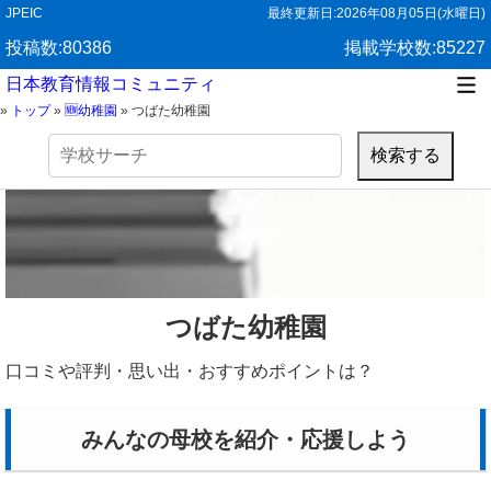
JPEIC
最終更新日:
2026年08月05日(水曜日)
投稿数:80386
掲載学校数:85227
日本教育情報コミュニティ
»
トップ
»
🆕幼稚園
»
つばた幼稚園
検
索:
つばた幼稚園
口コミや評判・思い出・おすすめポイントは？
みんなの母校を紹介・応援しよう